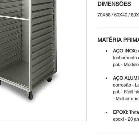
DIMENSÕES
70X58 / 60X40 / 80
MATÉRIA PRIM
AÇO INOX:
 
fechamento c
pol. - Modelo
AÇO ALUMI
corrosão - L
pol. - Fácil 
- Melhor cus
EPOXI:
 Trat
epoxi - 20 a