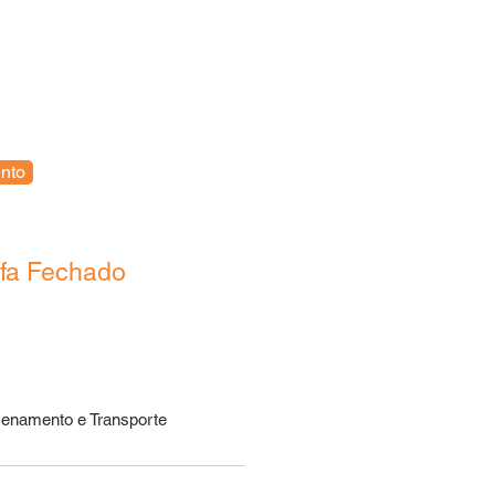
tos
Novidades
Contato
nto
ufa Fechado
enamento e Transporte