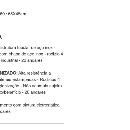
X60 / 65X45cm
A
estrutura tubular de aço inox - 
om chapa de aço inox - rodizio 4 
 industrial - 20 andares
NIZADO:
 Alta resistência a 
aterais estampadas - Rodizios 4 
higienização - Não acumula sujeira 
to/benefício - 20 andares
amento com pintura eletrostática 
ndares